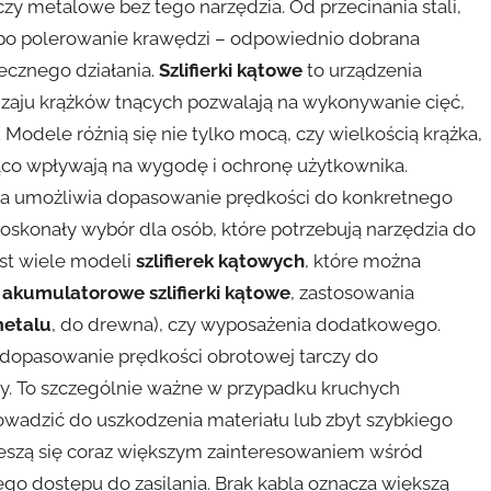
zy metalowe bez tego narzędzia. Od przecinania stali,
po polerowanie krawędzi – odpowiednio dobrana
ecznego działania.
Szlifierki kątowe
to urządzenia
dzaju krążków tnących pozwalają na wykonywanie cięć,
 Modele różnią się nie tylko mocą, czy wielkością krążka,
ząco wpływają na wygodę i ochronę użytkownika.
óra umożliwia dopasowanie prędkości do konkretnego
oskonały wybór dla osób, które potrzebują narzędzia do
st wiele modeli
szlifierek kątowych
, które można
a
akumulatorowe szlifierki kątowe
, zastosowania
metalu
, do drewna), czy wyposażenia dodatkowego.
dopasowanie prędkości obrotowej tarczy do
y. To szczególnie ważne w przypadku kruchych
owadzić do uszkodzenia materiału lub zbyt szybkiego
eszą się coraz większym zainteresowaniem wśród
ego dostępu do zasilania. Brak kabla oznacza większą