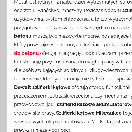
Metal jest jednym z najbardziej wytrzymałych su
osprzętu i właściwej maszyny. Podczas doboru
szli
użytkowania, system chłodzenia, a także wytrzy
przygotowania – zarówno pod względem narzędzio
betonu
muszą być niezwykle mocne, posiadające t
który powstaje w ogromnych ilościach podczas obró
do betonu
oferują integrację z odkurzaczami prze
konstrukcję przystosowaną do ciągłej pracy w tru
dla osób szukających solidnych i długowiecznych na
fachowców, którzy doceniają nie tylko moc i spraw
Dewalt szlifierki kątowe
oferują szereg funkcji, ta
przeciążeniem, zatrzask wrzeciona czy mechanizm
przewodowe, jak i
szlifierki kątowe akumulatorow
środowiska pracy.
Szlifierki kątowe Milwaukee
to j
zawodowych ekip remontowych. Marka ta jest znan
precyzji i niezawodności.