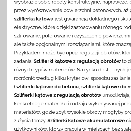
wyobrazić sobie roboty konstrukcyjne, naprawcze, c
przez wyrównywanie powierzchni betonowych, aż 
szlifierka kątowa
jest gwarancją dokładnego i skut
elektryczne, które dzięki zastosowaniu różnego ro
szlifowanie, polerowanie i czyszczenie powierzchni.
ale także opcjonalnymi rozwiązaniami, które znac
Przykładem może być opcja regulacji obrotów, kt
zadania.
Szlifierki kątowe z regulacją obrotów
to d
różnych typów materiałów. Na rynku dostępnych je
rozróżnić według kilku kryteriów: sposobu zasilani
(
szlifierki kątowe do betonu
,
szlifierki kątowe do 
Szlifierki kątowe z regulacją obrotów
umożliwiają 
konkretnego materiału i rodzaju wykonywanej prac
materiałów, gdzie zbyt wysokie obroty mogłyby pr
zużycia tarczy.
Szlifierki kątowe akumulatorowe
ci
użytkowników, którzy pracują w miejscach bez stał