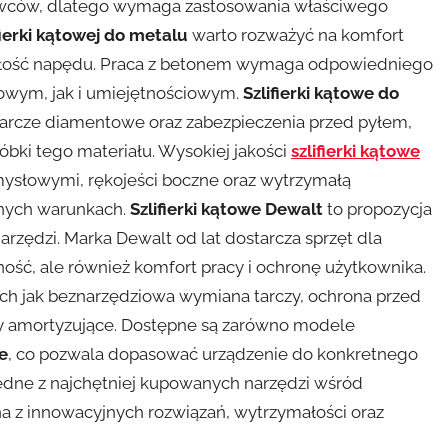
rowców, dlatego wymaga zastosowania właściwego
fierki kątowej do metalu
warto rozważyć na komfort
małość napędu. Praca z betonem wymaga odpowiedniego
wym, jak i umiejętnościowym.
Szlifierki kątowe do
arcze diamentowe oraz zabezpieczenia przed pyłem,
bki tego materiału. Wysokiej jakości
szlifierki kątowe
mysłowymi, rękojeści boczne oraz wytrzymałą
dnych warunkach.
Szlifierki kątowe Dewalt
to propozycja
rzędzi. Marka Dewalt od lat dostarcza sprzęt dla
ność, ale również komfort pracy i ochronę użytkownika.
kich jak beznarzędziowa wymiana tarczy, ochrona przed
y amortyzujące. Dostępne są zarówno modele
e
, co pozwala dopasować urządzenie do konkretnego
edne z najchętniej kupowanych narzędzi wśród
a z innowacyjnych rozwiązań, wytrzymałości oraz